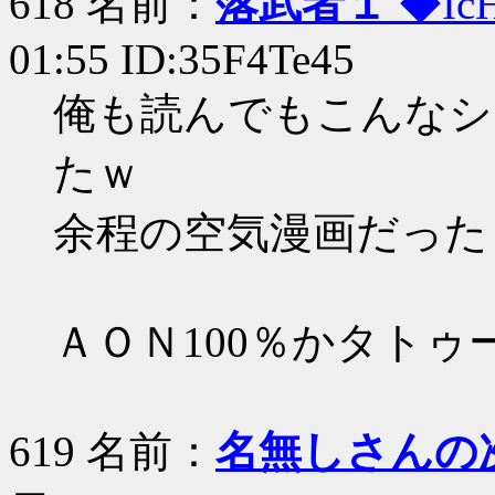
618 名前：
落武者１
◆Ic
01:55 ID:35F4Te45
俺も読んでもこんなシ
たｗ
余程の空気漫画だった
ＡＯＮ100％かタトゥ
619 名前：
名無しさんの