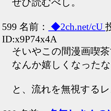
ぜひ読むべし。
599 名前：
◆2ch.net/cU
投
ID:x9P74x4A
そいやこの間漫画喫茶
なんか嬉しくなったな
と、流れを無視するレ