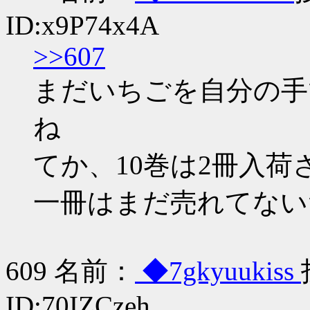
ID:x9P74x4A
>>607
まだいちごを自分の手
ね
てか、10巻は2冊入
一冊はまだ売れてないｼｮﾎﾞ
609 名前：
◆7gkyuukiss
ID:70IZCzeh