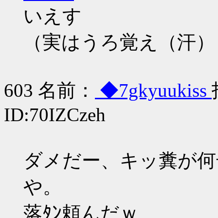
いえす
（実はうろ覚え（汗）
603 名前：
◆7gkyuukiss
ID:70IZCzeh
ダメだー、キッ糞が何
や。
落ﾀﾝ頼んだｗ