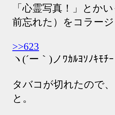
「心霊写真！」とかい
前忘れた）をコラージ
>>623
ヽ(´ー｀)ノﾜｶﾙﾖｿﾉｷﾓﾁｰ
タバコが切れたので、
と。