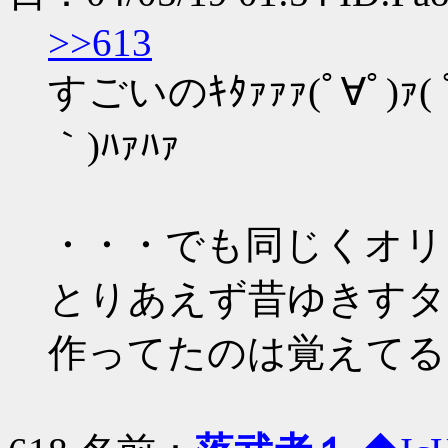
>>613
すごいのｷﾀｧｧｧ(ﾟ∀ﾟ)ｧ( ﾟ∀)
｀)ﾊｧﾊｧ
・・・でも同じくオリ
とりあえず昔ゆきすタ
作ってたのは覚えてる