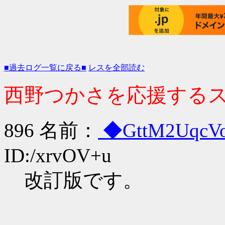
■過去ログ一覧に戻る■
レスを全部読む
西野つかさを応援するスレ 
896 名前：
◆GttM2UqcV
ID:/xrvOV+u
改訂版です。