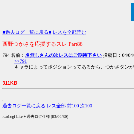
■過去ログ一覧に戻る■
レスを全部読む
西野つかさを応援するスレ Part88
794 名前：
名無しさんの次レスにご期待下さい
投稿日：04/04/17
>>791
キャラによってポジションってあるから、つかさタンが
311KB
過去ログ一覧に戻る
レス全部
前100
次100
read.cgi Lite + 過去ログ仕様 (03/06/30)